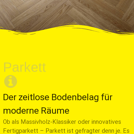
Parkett
Der zeitlose Bodenbelag für
moderne Räume
Ob als Massivholz-Klassiker oder innovatives
Fertigparkett – Parkett ist gefragter denn je. Es