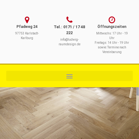
Pfadweg 24
Tel.: 0171 / 17 48
Öffnungszeiten
222
97753 Karlstadt-
Mittwochs: 17 Uhr - 19
Karlburg
Uhr
info@ludwig-
Freitags: 14 Uhr - 19 Uhr
raumdesign.de
sowie: Termine nach
Vereinbarung