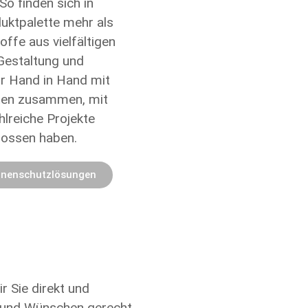
 So finden sich in
duktpalette mehr als
toffe
aus vielfältigen
 Gestaltung und
r Hand in Hand mit
kten zusammen, mit
hlreiche
Projekte
lossen haben.
nnenschutzlösungen
r Sie direkt und
en und Wünschen gerecht