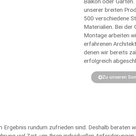
Balkon oder Garten
.
unserer breiten Pro
500
verschiedene S
Materialien
. Bei der
Montage arbeiten wi
erfahrenen Archite
denen wir bereits
za
erfolgreich abgesch
Zu unseren So
em Ergebnis rundum
zufrieden
sind.
Deshalb beraten wi
führung viel Zeit, um Ihren individuellen Anforderung