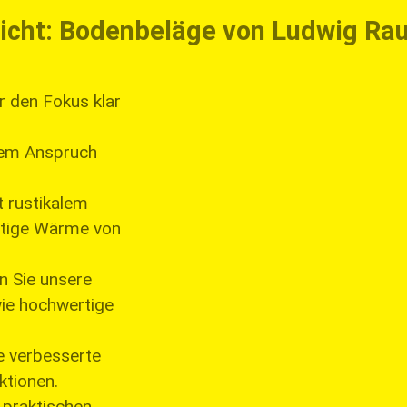
eicht: Bodenbeläge von Ludwig R
r den Fokus klar
edem Anspruch
 rustikalem
ltige Wärme von
 Sie unsere
wie hochwertige
e verbesserte
ktionen.
 praktischen